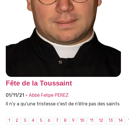
Fête de la Toussaint
01/11/21 -
Abbé Felipe PEREZ
Il n'y a qu'une tristesse c'est de n'être pas des saints
1
2
3
4
5
6
7
8
9
10
11
12
13
14