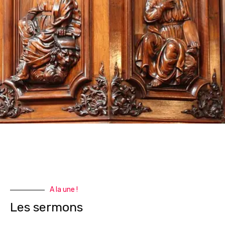
A la une !
Les sermons