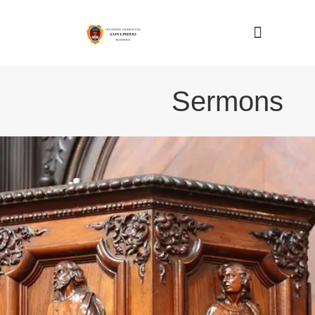
Nous connaître
Sermons