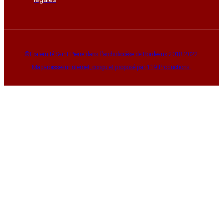
©Fraternité Saint Pierre dans l'archidiocèse de Bordeaux 2018-2022
Maparoissesurinternet, conçu et proposé par 119 Productions.