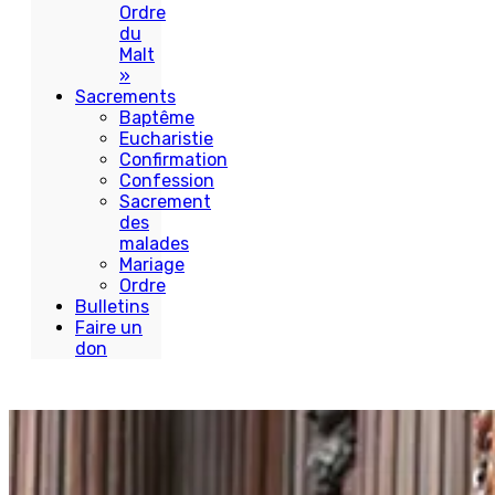
Ordre
du
Malt
»
Sacrements
Baptême
Eucharistie
Confirmation
Confession
Sacrement
des
malades
Mariage
Ordre
Bulletins
Faire un
don