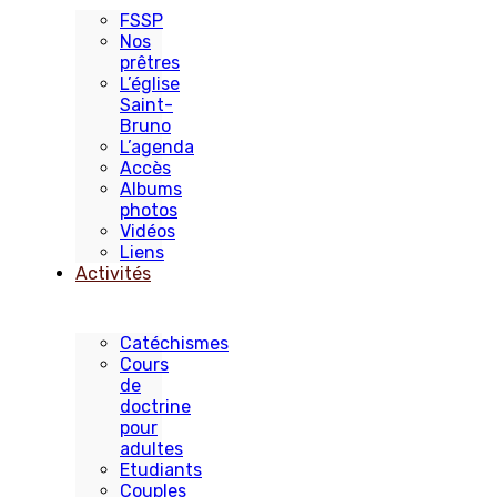
FSSP
Nos
prêtres
L’église
Saint-
Bruno
L’agenda
Accès
Albums
photos
Vidéos
Liens
Activités
Catéchismes
Cours
de
doctrine
pour
adultes
Etudiants
Couples