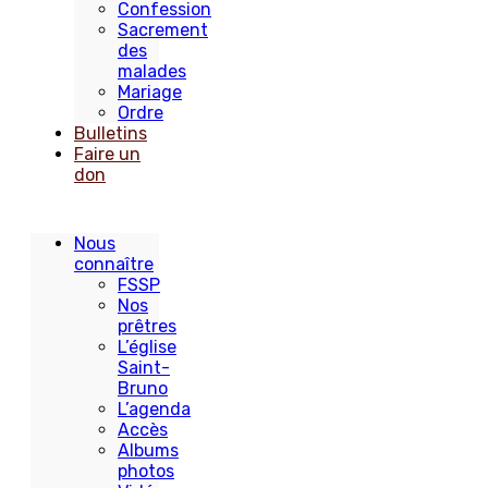
Confession
Sacrement
des
malades
Mariage
Ordre
Bulletins
Faire un
don
Nous
connaître
FSSP
Nos
prêtres
L’église
Saint-
Bruno
L’agenda
Accès
Albums
photos