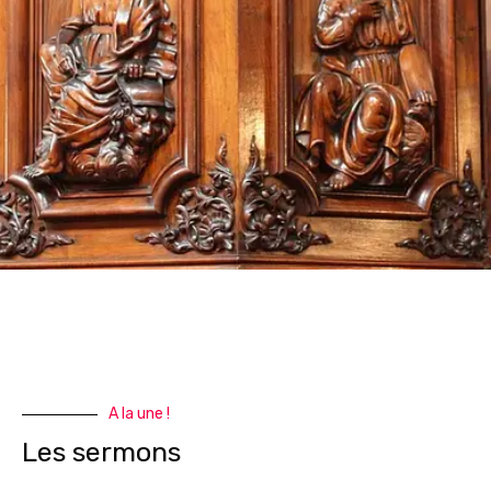
A la une !
Les sermons