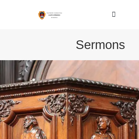
Nous connaître
Sermons