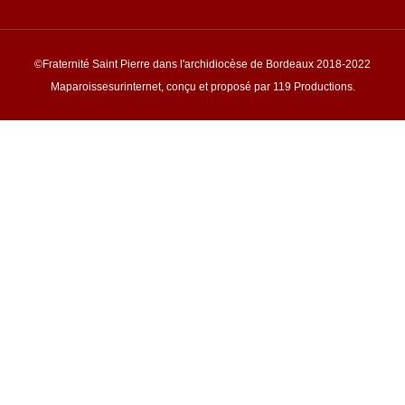
©Fraternité Saint Pierre dans l'archidiocèse de Bordeaux 2018-2022
Maparoissesurinternet, conçu et proposé par 119 Productions.