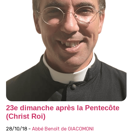
23e dimanche après la Pentecôte
(Christ Roi)
28/10/18 -
Abbé Benoît de GIACOMONI