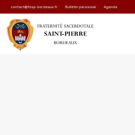
contact@fssp-bordeaux.fr
Bulletin paroissial
Agenda