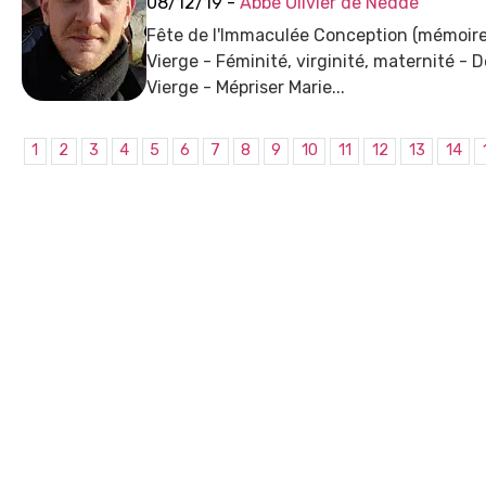
08/12/19 -
Abbé Olivier de Nedde
Fête de l'Immaculée Conception (mémoire
Vierge - Féminité, virginité, maternité - 
Vierge - Mépriser Marie...
1
2
3
4
5
6
7
8
9
10
11
12
13
14