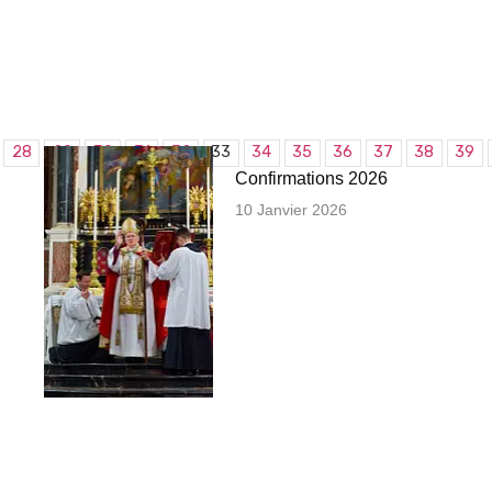
28
29
30
31
32
33
34
35
36
37
38
39
Confirmations 2026
10 Janvier 2026