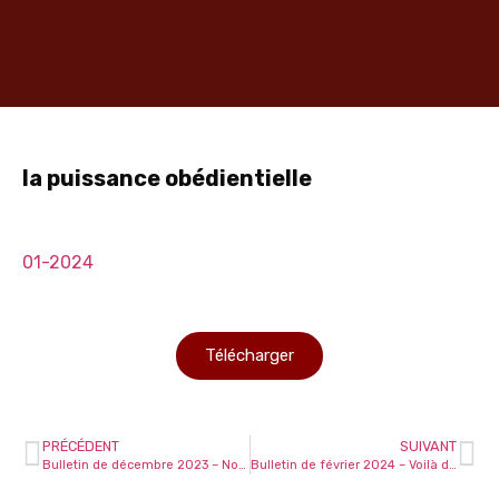
la puissance obédientielle
01-2024
Télécharger
PRÉCÉDENT
SUIVANT
Bulletin de décembre 2023 – Noël aura-t-il lieu ?
Bulletin de février 2024 – Voilà déjà l’ombre de la Croix