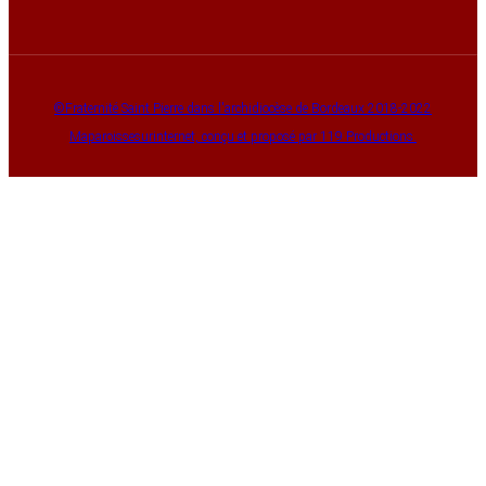
©Fraternité Saint Pierre dans l'archidiocèse de Bordeaux 2018-2022
Maparoissesurinternet, conçu et proposé par 119 Productions.