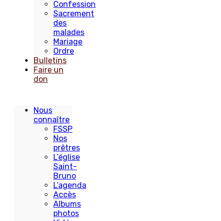
Confession
Sacrement
des
malades
Mariage
Ordre
Bulletins
Faire un
don
Nous
connaître
FSSP
Nos
prêtres
L’église
Saint-
Bruno
L’agenda
Accès
Albums
photos