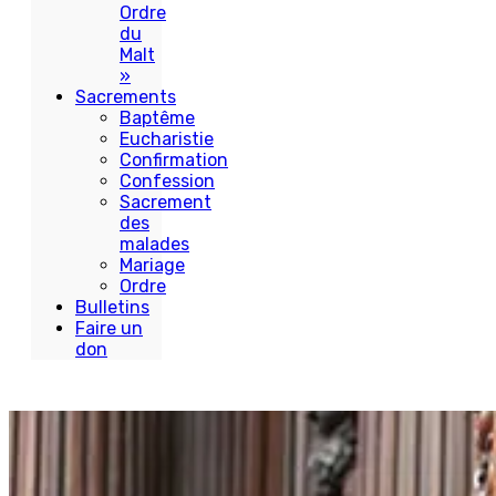
Ordre
du
Malt
»
Sacrements
Baptême
Eucharistie
Confirmation
Confession
Sacrement
des
malades
Mariage
Ordre
Bulletins
Faire un
don