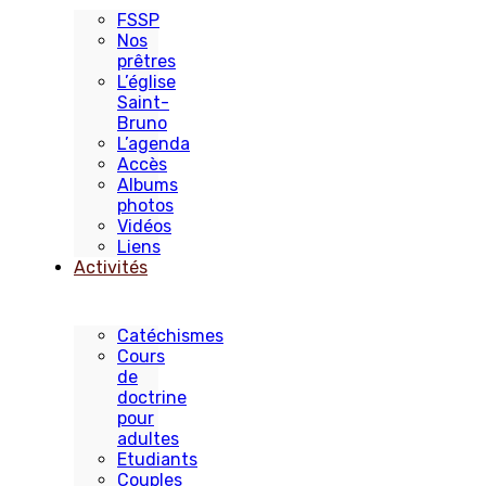
FSSP
Nos
prêtres
L’église
Saint-
Bruno
L’agenda
Accès
Albums
photos
Vidéos
Liens
Activités
Catéchismes
Cours
de
doctrine
pour
adultes
Etudiants
Couples