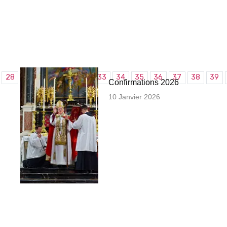
28
29
30
31
32
33
34
35
36
37
38
39
Confirmations 2026
10 Janvier 2026