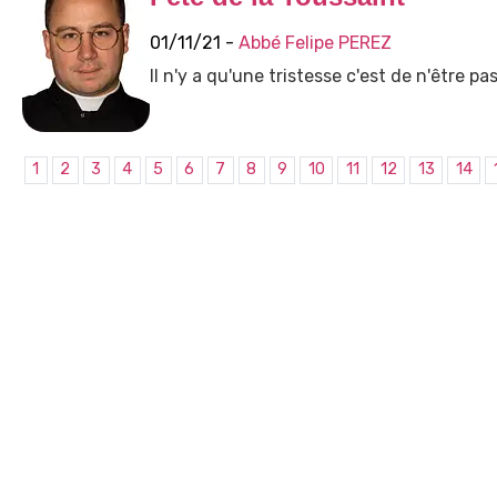
01/11/21 -
Abbé Felipe PEREZ
Il n'y a qu'une tristesse c'est de n'être pa
1
2
3
4
5
6
7
8
9
10
11
12
13
14