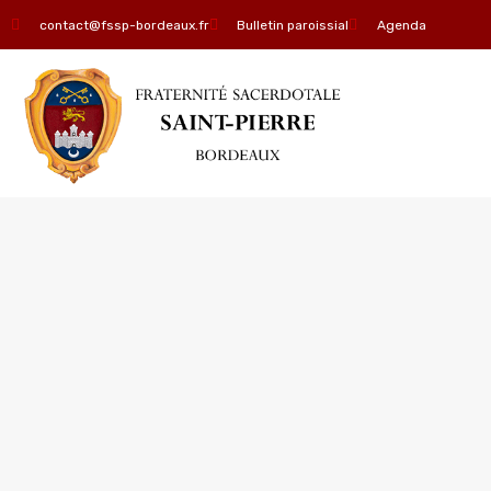
contact@fssp-bordeaux.fr
Bulletin paroissial
Agenda