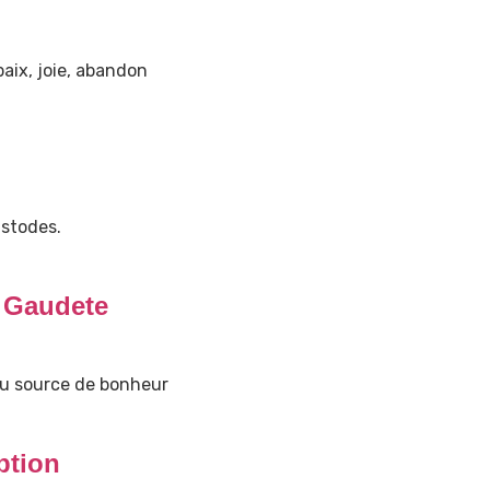
paix, joie, abandon
ustodes.
 Gaudete
ieu source de bonheur
ption