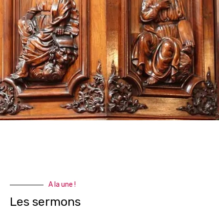
A la une !
Les sermons