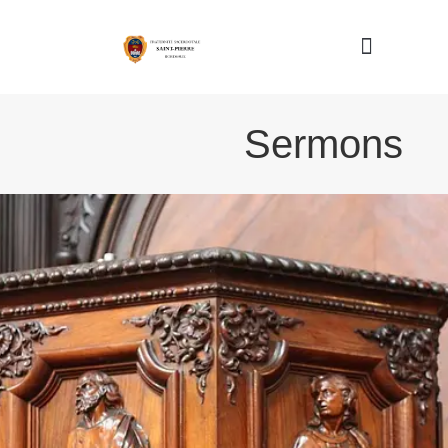
Nous connaître
Sermons