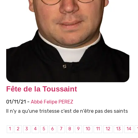
Fête de la Toussaint
01/11/21 -
Abbé Felipe PEREZ
Il n'y a qu'une tristesse c'est de n'être pas des saints
1
2
3
4
5
6
7
8
9
10
11
12
13
14