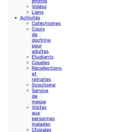
photos
Vidéos
Liens
Activités
Catéchismes
Cours
de
doctrine
pour
adultes
Etudiants
Couples
Récollections
et
retraites
Scoutisme
Service
de
messe
Visites
aux
personnes
malades
Chorales