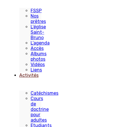
FSSP
Nos
prêtres
L’église
Saint-
Bruno
L’agenda
Accès
Albums
photos
Vidéos
Liens
Activités
Catéchismes
Cours
de
doctrine
pour
adultes
Etudiants