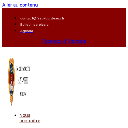
Aller au contenu
contact@fssp-bordeaux.fr
Bulletin paroissial
Agenda
Facebook-f
Youtube
Nous
connaître