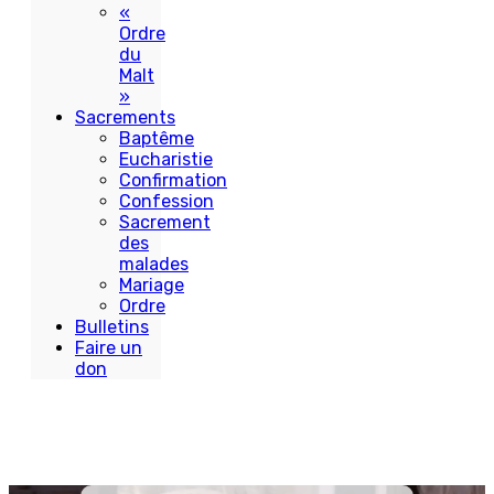
«
Ordre
du
Malt
»
Sacrements
Baptême
Eucharistie
Confirmation
Confession
Sacrement
des
malades
Mariage
Ordre
Bulletins
Faire un
don