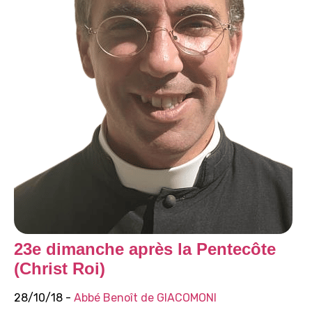
23e dimanche après la Pentecôte
(Christ Roi)
28/10/18 -
Abbé Benoît de GIACOMONI