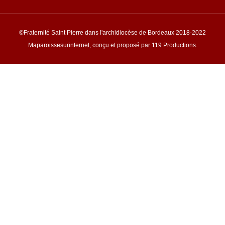
©Fraternité Saint Pierre dans l'archidiocèse de Bordeaux 2018-2022
Maparoissesurinternet, conçu et proposé par 119 Productions.