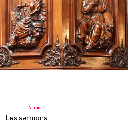
A la une !
Les sermons