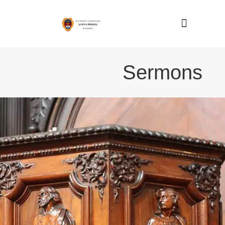
Nous connaître
Sermons