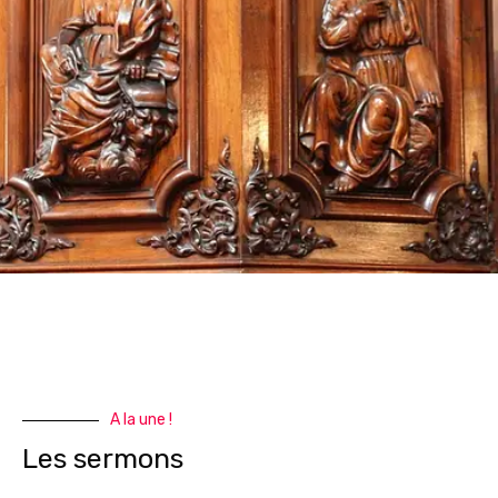
A la une !
Les sermons