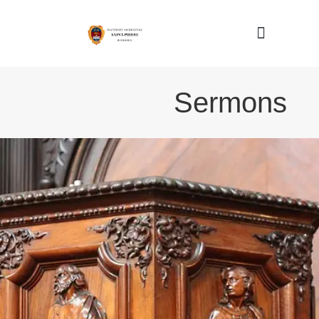
Nous connaître
Sermons