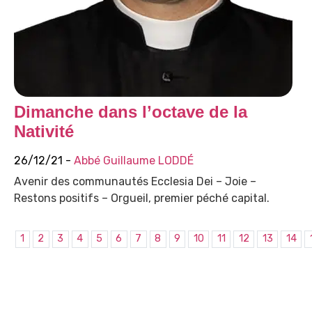
Dimanche dans l’octave de la
Nativité
26/12/21 -
Abbé Guillaume LODDÉ
Avenir des communautés Ecclesia Dei – Joie –
Restons positifs – Orgueil, premier péché capital.
1
2
3
4
5
6
7
8
9
10
11
12
13
14