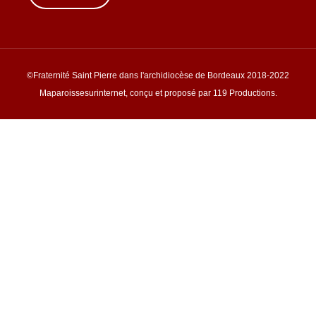
©Fraternité Saint Pierre dans l'archidiocèse de Bordeaux 2018-2022
Maparoissesurinternet, conçu et proposé par 119 Productions.