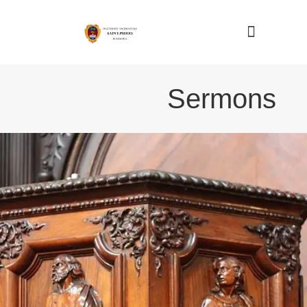
Nous connaître
Sermons