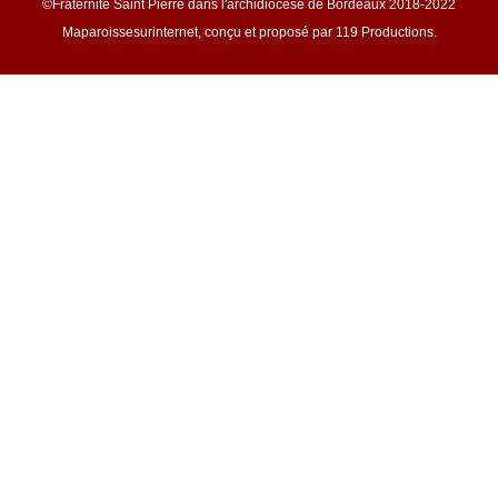
©Fraternité Saint Pierre dans l'archidiocèse de Bordeaux 2018-2022
Maparoissesurinternet, conçu et proposé par 119 Productions.