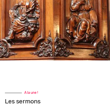
A la une !
Les sermons