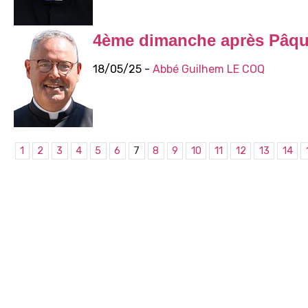
4ème dimanche après Pâq
18/05/25 -
Abbé Guilhem LE COQ
1
2
3
4
5
6
7
8
9
10
11
12
13
14