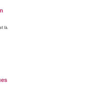
on
t là.
ues