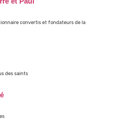
rre et Paul
tionnaire convertis et fondateurs de la
s des saints
té
es