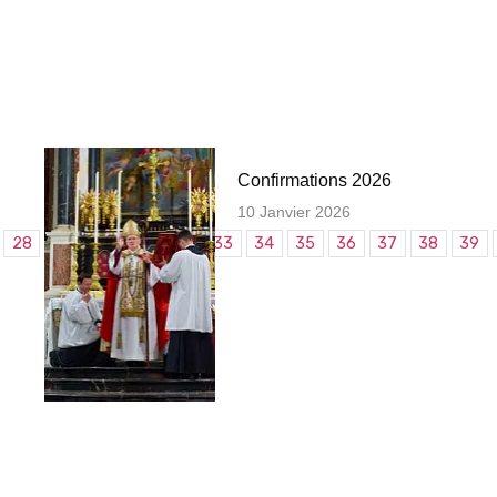
Confirmations 2026
10 Janvier 2026
28
29
30
31
32
33
34
35
36
37
38
39