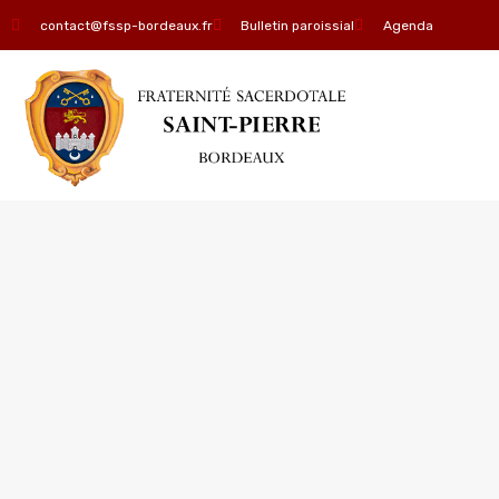
contact@fssp-bordeaux.fr
Bulletin paroissial
Agenda