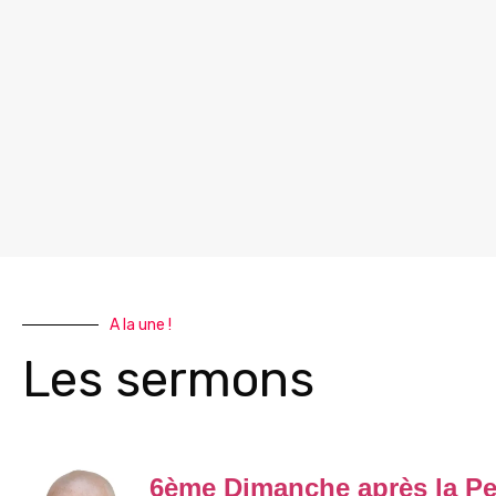
A la une !
Les sermons
6ème Dimanche après la Pe