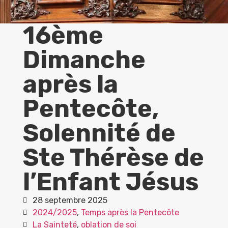
16ème
Dimanche
après la
Pentecôte,
Solennité de
Ste Thérèse de
l’Enfant Jésus
28 septembre 2025
2024/2025
,
Temps après la Pentecôte
La Sainteté
,
oblation de soi