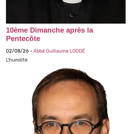
10ème Dimanche après la
Pentecôte
02/08/26 -
Abbé Guillaume LODDÉ
L'humilité