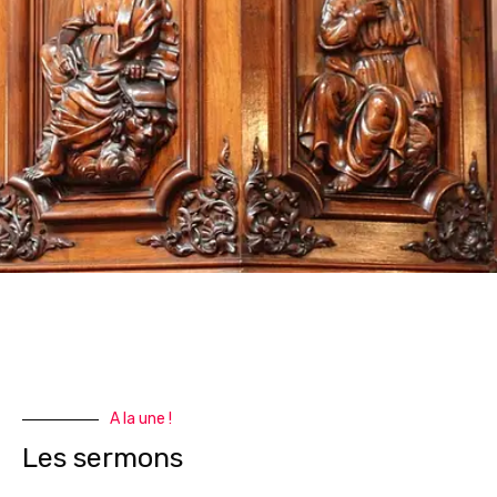
A la une !
Les sermons