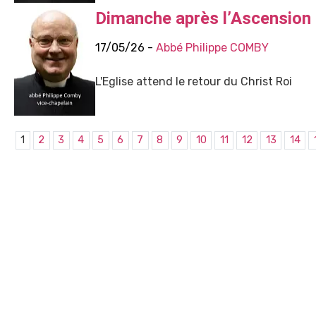
Dimanche après l’Ascension
17/05/26 -
Abbé Philippe COMBY
L'Eglise attend le retour du Christ Roi
1
2
3
4
5
6
7
8
9
10
11
12
13
14