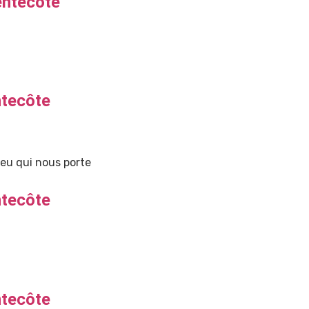
entecôte
ntecôte
eu qui nous porte
ntecôte
ntecôte