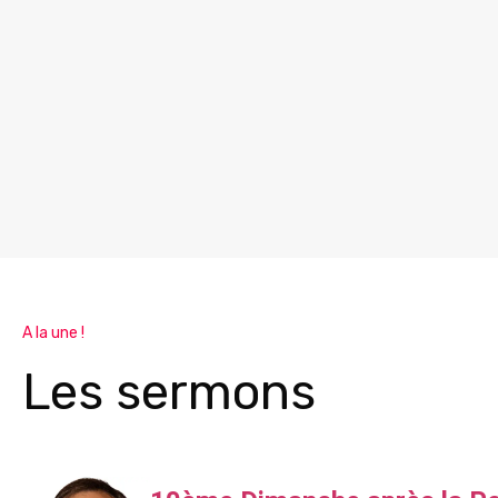
A la une !
Les sermons