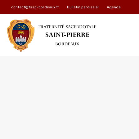
contact@fssp-bordeaux.fr
Bulletin paroissial
Agenda