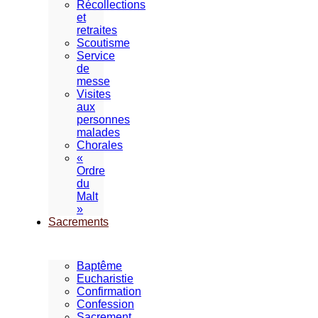
Récollections
et
retraites
Scoutisme
Service
de
messe
Visites
aux
personnes
malades
Chorales
«
Ordre
du
Malt
»
Sacrements
Baptême
Eucharistie
Confirmation
Confession
Sacrement