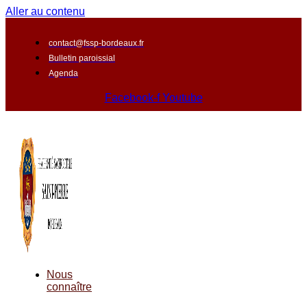
Aller au contenu
contact@fssp-bordeaux.fr
Bulletin paroissial
Agenda
Facebook-f
Youtube
Nous
connaître