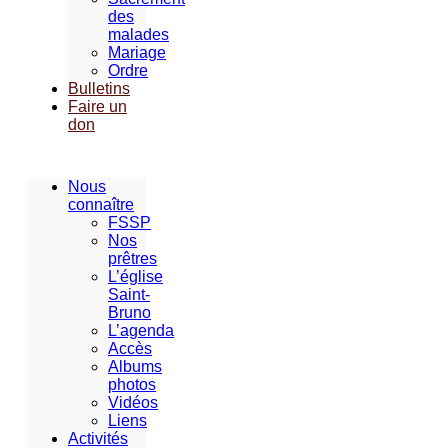
des
malades
Mariage
Ordre
Bulletins
Faire un
don
Nous
connaître
FSSP
Nos
prêtres
L’église
Saint-
Bruno
L’agenda
Accès
Albums
photos
Vidéos
Liens
Activités