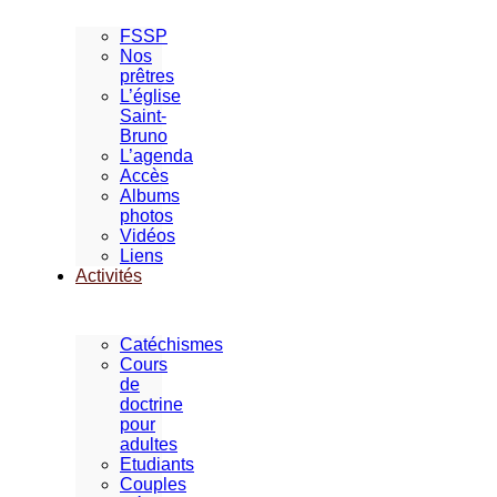
FSSP
Nos
prêtres
L’église
Saint-
Bruno
L’agenda
Accès
Albums
photos
Vidéos
Liens
Activités
Catéchismes
Cours
de
doctrine
pour
adultes
Etudiants
Couples