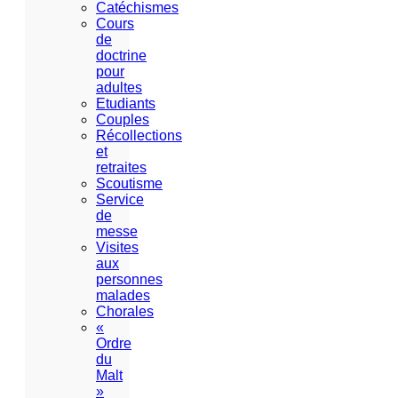
Catéchismes
Cours
de
doctrine
pour
adultes
Etudiants
Couples
Récollections
et
retraites
Scoutisme
Service
de
messe
Visites
aux
personnes
malades
Chorales
«
Ordre
du
Malt
»