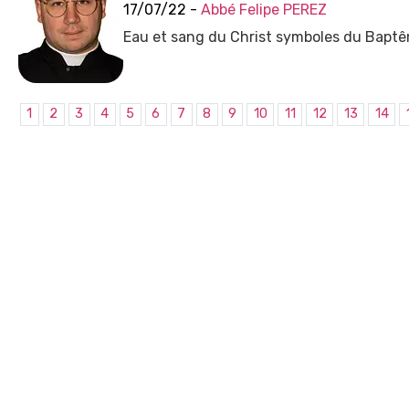
17/07/22 -
Abbé Felipe PEREZ
Eau et sang du Christ symboles du Baptêm
1
2
3
4
5
6
7
8
9
10
11
12
13
14