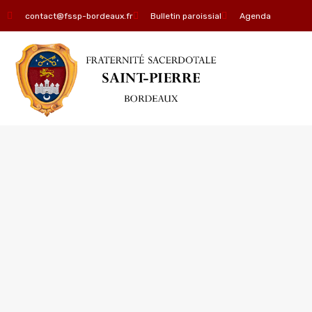
contact@fssp-bordeaux.fr
Bulletin paroissial
Agenda