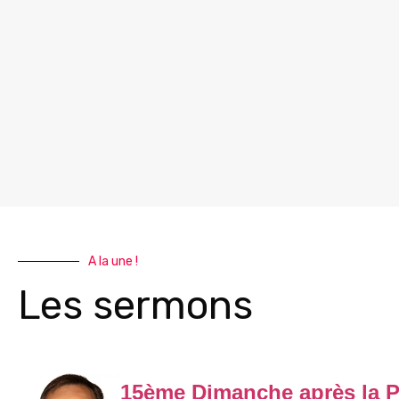
A la une !
Les sermons
15ème Dimanche après la P