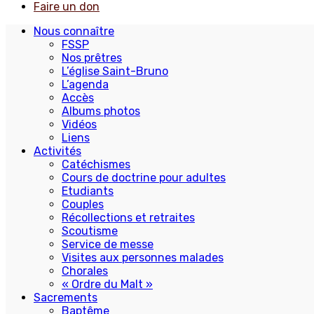
Faire un don
Nous connaître
FSSP
Nos prêtres
L’église Saint-Bruno
L’agenda
Accès
Albums photos
Vidéos
Liens
Activités
Catéchismes
Cours de doctrine pour adultes
Etudiants
Couples
Récollections et retraites
Scoutisme
Service de messe
Visites aux personnes malades
Chorales
« Ordre du Malt »
Sacrements
Baptême