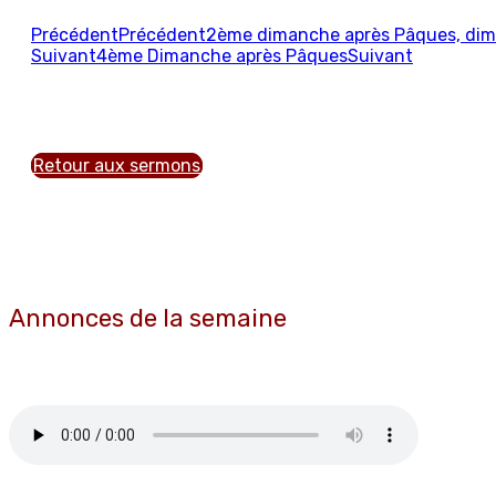
Précédent
Précédent
2ème dimanche après Pâques, dim
Suivant
4ème Dimanche après Pâques
Suivant
Retour aux sermons
Annonces de la semaine