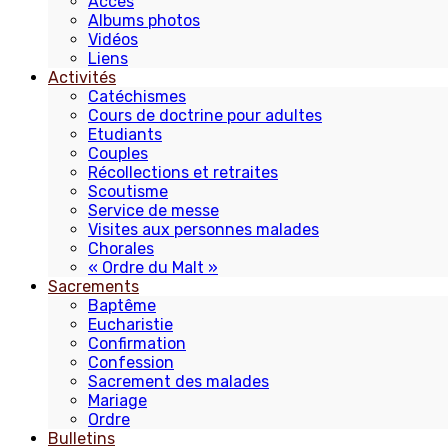
Accès
Albums photos
Vidéos
Liens
Activités
Catéchismes
Cours de doctrine pour adultes
Etudiants
Couples
Récollections et retraites
Scoutisme
Service de messe
Visites aux personnes malades
Chorales
« Ordre du Malt »
Sacrements
Baptême
Eucharistie
Confirmation
Confession
Sacrement des malades
Mariage
Ordre
Bulletins