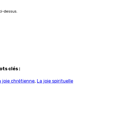
 ci-dessus.
ots clés :
a joie chrétienne
,
La joie spirituelle