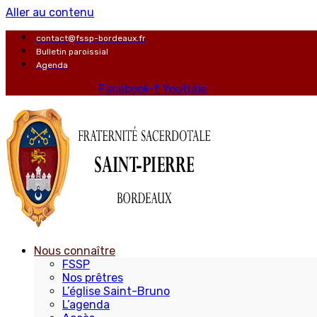
Aller au contenu
contact@fssp-bordeaux.fr
Bulletin paroissial
Agenda
Facebook-f
Youtube
Nous connaître
FSSP
Nos prêtres
L’église Saint-Bruno
L’agenda