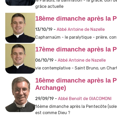
le Paradis, la damnation - la grâce, don d
grâce actuelle
18ème dimanche après la P
13/10/19 -
Abbé Antoine de Nazelle
Capharnaüm - le paralytique - prière, con
17ème dimanche après la P
06/10/19 -
Abbé Antoine de Nazelle
vie contemplative - Saint Bruno, un Char
16ème dimanche après la Pe
Archange)
29/09/19 -
Abbé Benoît de GIACOMONI
16ème dimanche après la Pentecôte (solen
est comme Dieu ?