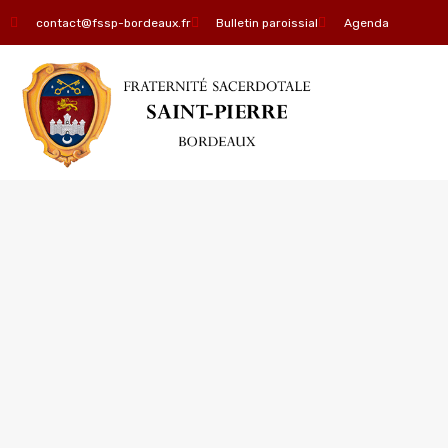
contact@fssp-bordeaux.fr
Bulletin paroissial
Agenda