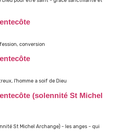
e Dieu pour être saint - grâce sanctifiante et
entecôte
fession, conversion
entecôte
treux, l'homme a soif de Dieu
ntecôte (solennité St Michel
nité St Michel Archange) - les anges - qui