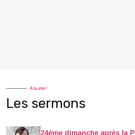
A la une !
Les sermons
24ème dimanche après la P