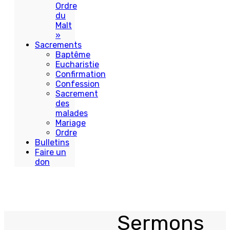
Ordre
du
Malt
»
Sacrements
Baptême
Eucharistie
Confirmation
Confession
Sacrement
des
malades
Mariage
Ordre
Bulletins
Faire un
don
Sermons