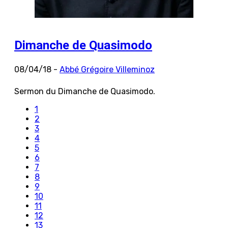
Dimanche de Quasimodo
08/04/18 -
Abbé Grégoire Villeminoz
Sermon du Dimanche de Quasimodo.
1
2
3
4
5
6
7
8
9
10
11
12
13