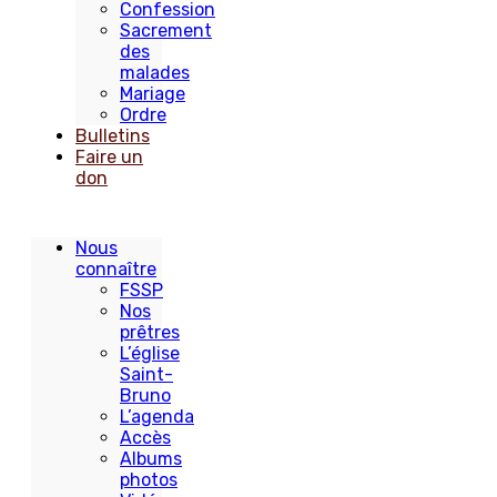
Confession
Sacrement
des
malades
Mariage
Ordre
Bulletins
Faire un
don
Nous
connaître
FSSP
Nos
prêtres
L’église
Saint-
Bruno
L’agenda
Accès
Albums
photos