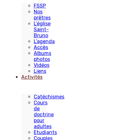
FSSP
Nos
prêtres
L’église
Saint-
Bruno
L’agenda
Accès
Albums
photos
Vidéos
Liens
Activités
Catéchismes
Cours
de
doctrine
pour
adultes
Etudiants
Couples