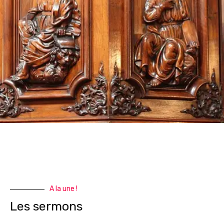
A la une !
Les sermons