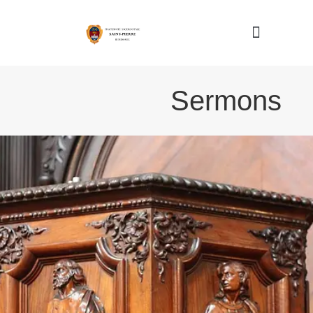
Nous connaître
Sermons