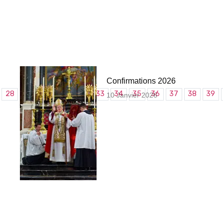
Confirmations 2026
28
29
30
31
32
33
34
35
36
37
38
39
10 Janvier 2026