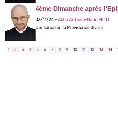
4ème Dimanche après l’Epi
03/11/24 -
Abbé Antoine-Marie PETIT
Confiance en la Providence divine
1
2
3
4
5
6
7
8
9
10
11
12
13
14