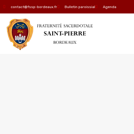
contact@fssp-bordeaux.fr
Bulletin paroissial
Agenda