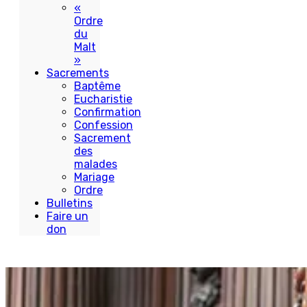
«
Ordre
du
Malt
»
Sacrements
Baptême
Eucharistie
Confirmation
Confession
Sacrement
des
malades
Mariage
Ordre
Bulletins
Faire un
don