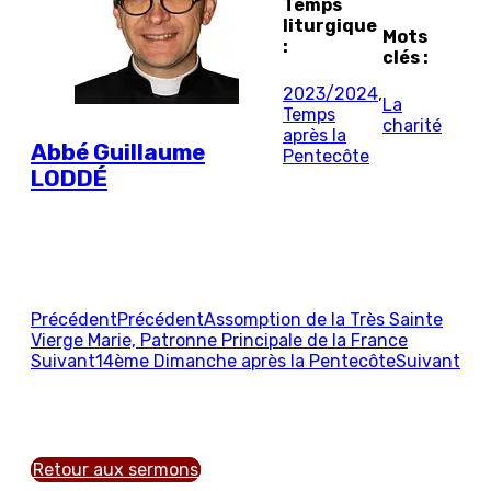
Temps
liturgique
Mots
:
clés :
2023/2024
,
La
Temps
charité
après la
Abbé Guillaume
Pentecôte
LODDÉ
Précédent
Précédent
Assomption de la Très Sainte
Vierge Marie, Patronne Principale de la France
Suivant
14ème Dimanche après la Pentecôte
Suivant
Retour aux sermons