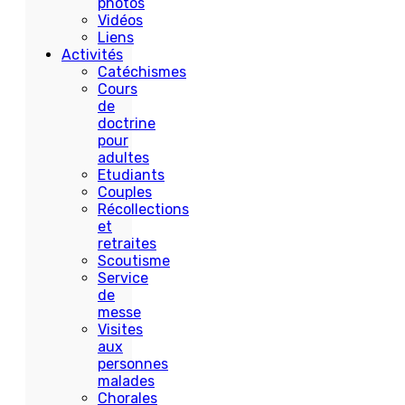
photos
Vidéos
Liens
Activités
Catéchismes
Cours
de
doctrine
pour
adultes
Etudiants
Couples
Récollections
et
retraites
Scoutisme
Service
de
messe
Visites
aux
personnes
malades
Chorales