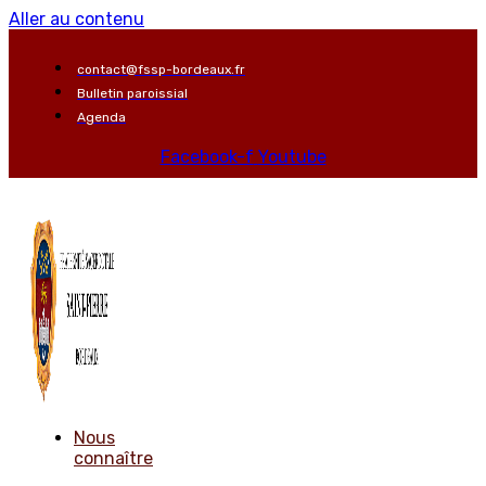
Aller au contenu
contact@fssp-bordeaux.fr
Bulletin paroissial
Agenda
Facebook-f
Youtube
Nous
connaître