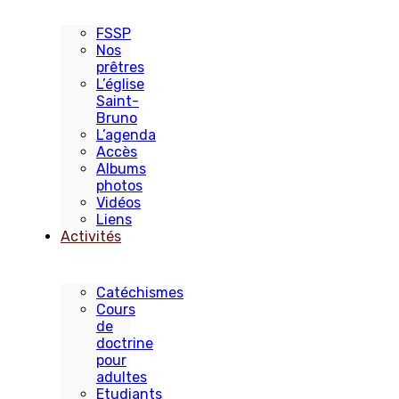
FSSP
Nos
prêtres
L’église
Saint-
Bruno
L’agenda
Accès
Albums
photos
Vidéos
Liens
Activités
Catéchismes
Cours
de
doctrine
pour
adultes
Etudiants