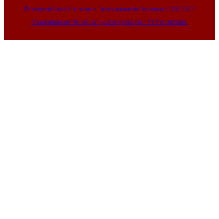
©Fraternité Saint Pierre dans l'archidiocèse de Bordeaux 2018-2022
Maparoissesurinternet, conçu et proposé par 119 Productions.