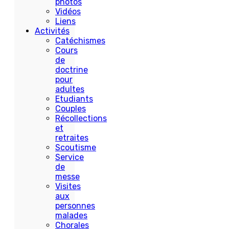
photos
Vidéos
Liens
Activités
Catéchismes
Cours
de
doctrine
pour
adultes
Etudiants
Couples
Récollections
et
retraites
Scoutisme
Service
de
messe
Visites
aux
personnes
malades
Chorales