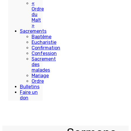
«
Ordre
du
Malt
»
Sacrements
Baptême
Eucharistie
Confirmation
Confession
Sacrement
des
malades
Mariage
Ordre
Bulletins
Faire un
don