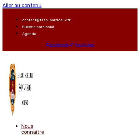
Aller au contenu
contact@fssp-bordeaux.fr
Bulletin paroissial
Agenda
Facebook-f
Youtube
Nous
connaître