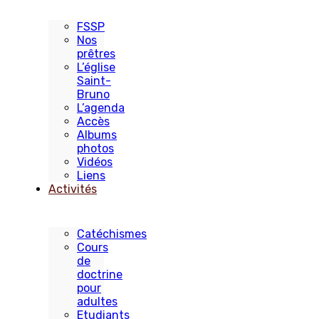
FSSP
Nos
prêtres
L’église
Saint-
Bruno
L’agenda
Accès
Albums
photos
Vidéos
Liens
Activités
Catéchismes
Cours
de
doctrine
pour
adultes
Etudiants