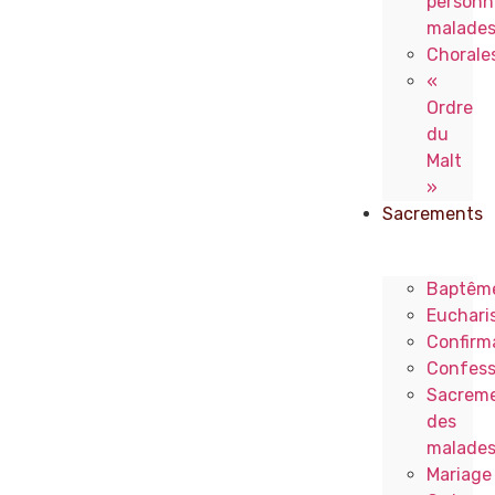
personn
malade
Chorale
«
Ordre
du
Malt
»
Sacrements
Baptêm
Eucharis
Confirm
Confess
Sacrem
des
malade
Mariage