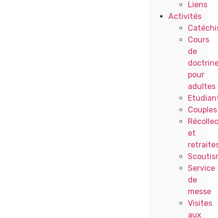
Liens
Activités
Catéchi
Cours
de
doctrin
pour
adultes
Etudian
Couples
Récollec
et
retraite
Scoutis
Service
de
messe
Visites
aux