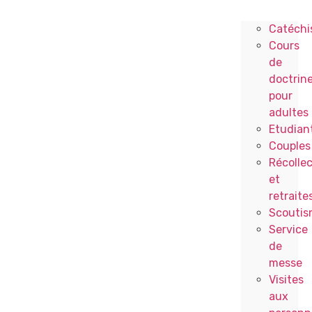
Catéchi
Cours
de
doctrin
pour
adultes
Etudian
Couples
Récollec
et
retraite
Scoutis
Service
de
messe
Visites
aux