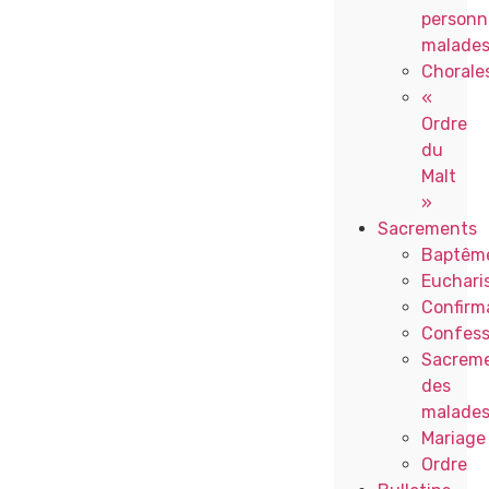
personn
malade
Chorale
«
Ordre
du
Malt
»
Sacrements
Baptêm
Eucharis
Confirm
Confess
Sacrem
des
malade
Mariage
Ordre