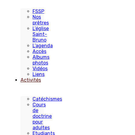
FSSP
Nos
prêtres
L’église
Saint-
Bruno
L’agenda
Accès
Albums
photos
Vidéos
Liens
Activités
Catéchismes
Cours
de
doctrine
pour
adultes
Etudiants