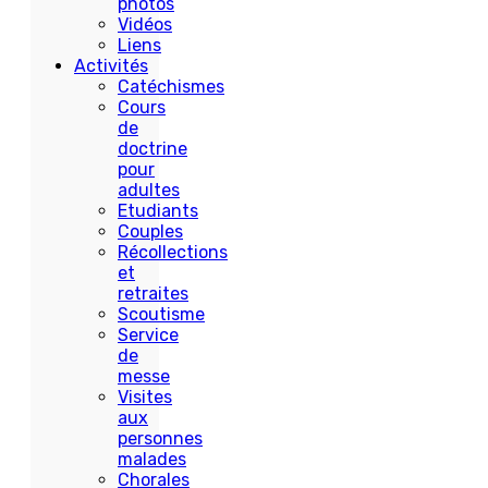
photos
Vidéos
Liens
Activités
Catéchismes
Cours
de
doctrine
pour
adultes
Etudiants
Couples
Récollections
et
retraites
Scoutisme
Service
de
messe
Visites
aux
personnes
malades
Chorales