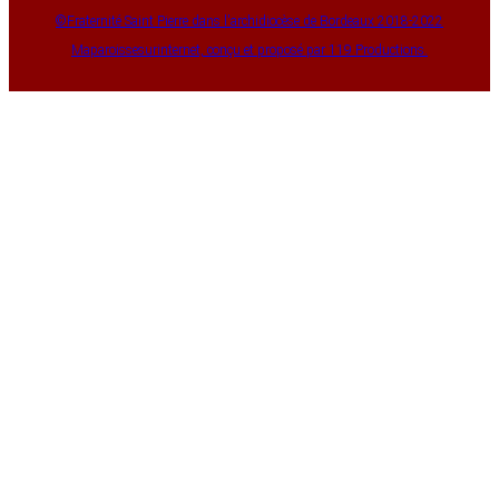
©Fraternité Saint Pierre dans l'archidiocèse de Bordeaux 2018-2022
Maparoissesurinternet, conçu et proposé par 119 Productions.