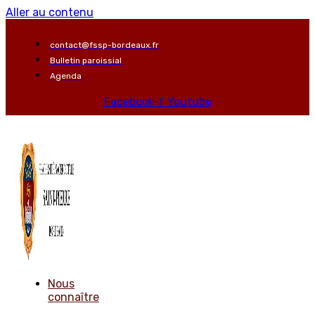
Aller au contenu
contact@fssp-bordeaux.fr
Bulletin paroissial
Agenda
Facebook-f
Youtube
Nous
connaître