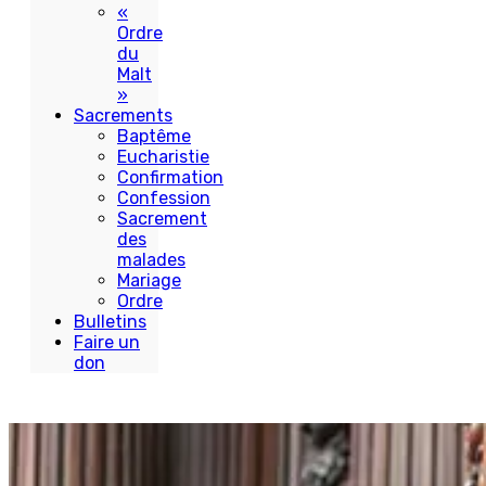
«
Ordre
du
Malt
»
Sacrements
Baptême
Eucharistie
Confirmation
Confession
Sacrement
des
malades
Mariage
Ordre
Bulletins
Faire un
don