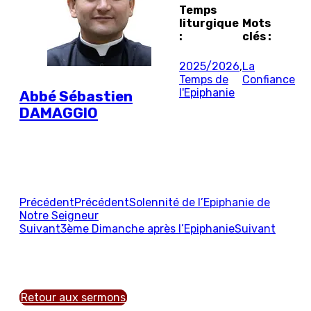
Temps
liturgique
Mots
:
clés :
2025/2026
,
La
Temps de
Confiance
l'Epiphanie
Abbé Sébastien
DAMAGGIO
Précédent
Précédent
Solennité de l’Epiphanie de
Notre Seigneur
Suivant
3ème Dimanche après l’Epiphanie
Suivant
Retour aux sermons