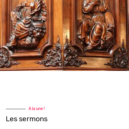
A la une !
Les sermons