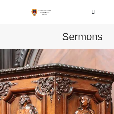
Nous connaître
Sermons