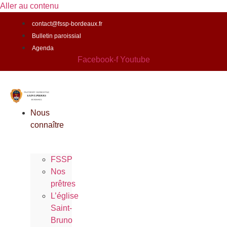
Aller au contenu
contact@fssp-bordeaux.fr
Bulletin paroissial
Agenda
Facebook-f
Youtube
Nous
connaître
FSSP
Nos
prêtres
L’église
Saint-
Bruno