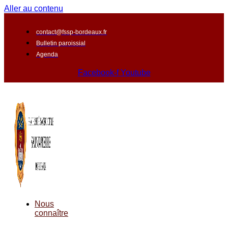
Aller au contenu
contact@fssp-bordeaux.fr
Bulletin paroissial
Agenda
Facebook-f
Youtube
Nous
connaître