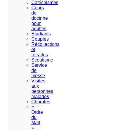
Catéchismes
Cours
de
doctrine
pour
adultes
Etudiants
Couples
Récollections
et
retraites
Scoutisme
Service
de
messe
Visites
aux
personnes
malades
Chorales
«
Ordre
du
Malt
»