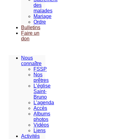
des
malades
Mariage
Ordre
Bulletins
Faire un
don
Nous
connaître
FSSP
Nos
prêtres
L’église
Saint-
Bruno
L’agenda
Accès
Albums
photos
Vidéos
Liens
Activités