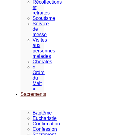
Récollections
et
retraites
Scoutisme
Service
de
messe
Visites
aux
personnes
malades
Chorales
«
Ordre
du
Malt
»
Sacrements
Baptême
Eucharistie
Confirmation
Confession
Sacrement