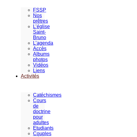
FSSP
Nos
prêtres
L’église
Saint-
Bruno
L’agenda
Accès
Albums
photos
Vidéos
Liens
Activités
Catéchismes
Cours
de
doctrine
pour
adultes
Etudiants
Couples