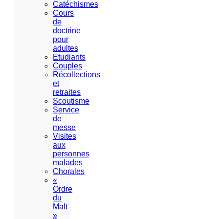
Catéchismes
Cours
de
doctrine
pour
adultes
Etudiants
Couples
Récollections
et
retraites
Scoutisme
Service
de
messe
Visites
aux
personnes
malades
Chorales
«
Ordre
du
Malt
»