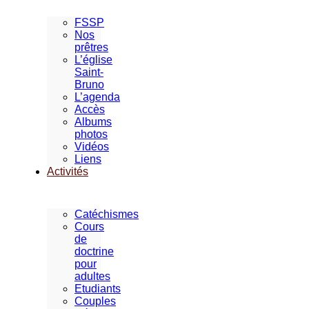
FSSP
Nos
prêtres
L’église
Saint-
Bruno
L’agenda
Accès
Albums
photos
Vidéos
Liens
Activités
Catéchismes
Cours
de
doctrine
pour
adultes
Etudiants
Couples