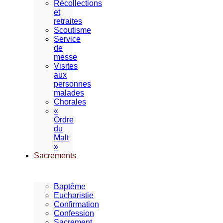
Récollections
et
retraites
Scoutisme
Service
de
messe
Visites
aux
personnes
malades
Chorales
«
Ordre
du
Malt
»
Sacrements
Baptême
Eucharistie
Confirmation
Confession
Sacrement