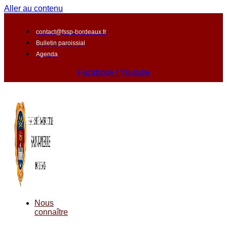
Aller au contenu
contact@fssp-bordeaux.fr
Bulletin paroissial
Agenda
Facebook-f
Youtube
Nous
connaître