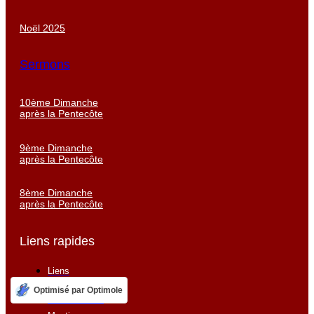
Noël 2025
Sermons
10ème Dimanche
après la Pentecôte
9ème Dimanche
après la Pentecôte
8ème Dimanche
après la Pentecôte
Liens rapides
Liens
Politique de
Optimisé par Optimole
confidentialité