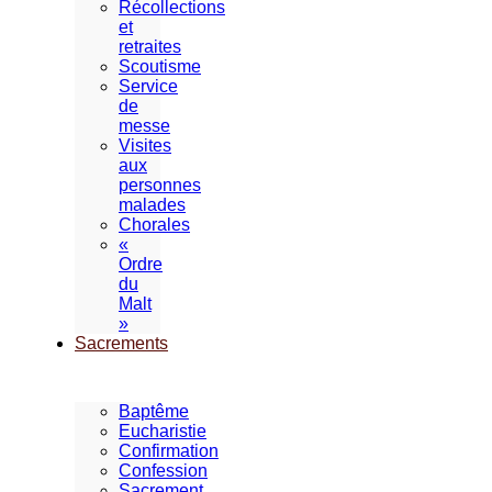
Récollections
et
retraites
Scoutisme
Service
de
messe
Visites
aux
personnes
malades
Chorales
«
Ordre
du
Malt
»
Sacrements
Baptême
Eucharistie
Confirmation
Confession
Sacrement