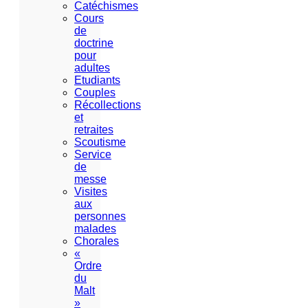
Catéchismes
Cours
de
doctrine
pour
adultes
Etudiants
Couples
Récollections
et
retraites
Scoutisme
Service
de
messe
Visites
aux
personnes
malades
Chorales
«
Ordre
du
Malt
»