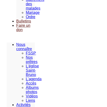
des
malades
Mariage
Ordre
Bulletins
Faire un
don
Nous
connaître
FSSP
Nos
prêtres
L’église
Saint-
Bruno
L’agenda
Accès
Albums
photos
Vidéos
Liens
Activités