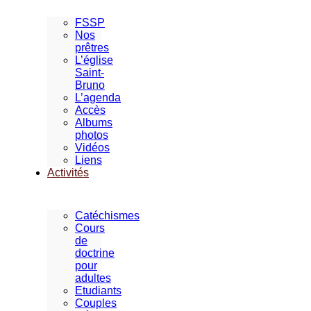
FSSP
Nos
prêtres
L’église
Saint-
Bruno
L’agenda
Accès
Albums
photos
Vidéos
Liens
Activités
Catéchismes
Cours
de
doctrine
pour
adultes
Etudiants
Couples