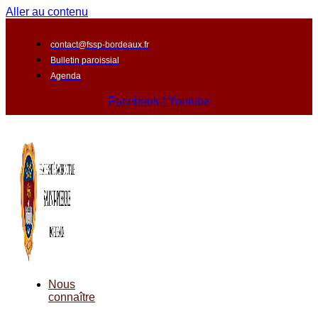
Aller au contenu
contact@fssp-bordeaux.fr
Bulletin paroissial
Agenda
Facebook-f
Youtube
Nous
connaître