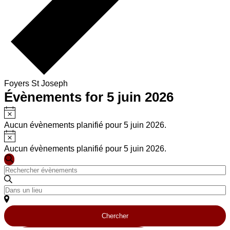
Foyers St Joseph
Évènements for 5 juin 2026
Notice
Aucun évènements planifié pour 5 juin 2026.
Notice
Aucun évènements planifié pour 5 juin 2026.
Recherche
Recherche
Saisir
et
mot-
clé.
Renseignez
navigation
Rechercher
le
Évènements
lieu.
de
par
Chercher
Rechercher
mot-
pour