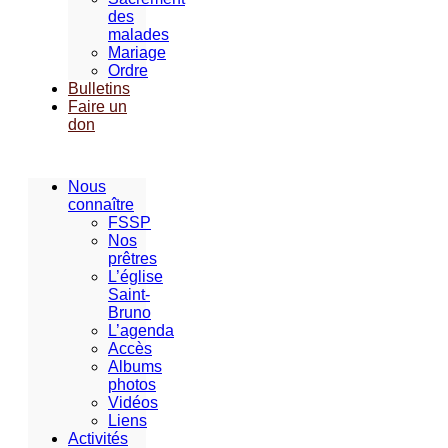
des
malades
Mariage
Ordre
Bulletins
Faire un
don
Nous
connaître
FSSP
Nos
prêtres
L’église
Saint-
Bruno
L’agenda
Accès
Albums
photos
Vidéos
Liens
Activités