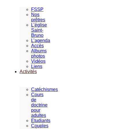
FSSP
Nos
prêtres
L’église
Saint-
Bruno
L’agenda
Accès
Albums
photos
Vidéos
Liens
Activités
Catéchismes
Cours
de
doctrine
pour
adultes
Etudiants
Couples