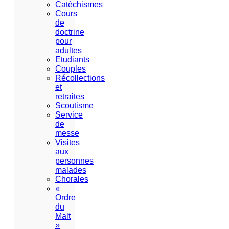
Catéchismes
Cours
de
doctrine
pour
adultes
Etudiants
Couples
Récollections
et
retraites
Scoutisme
Service
de
messe
Visites
aux
personnes
malades
Chorales
«
Ordre
du
Malt
»