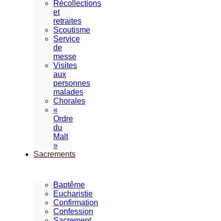
Récollections
et
retraites
Scoutisme
Service
de
messe
Visites
aux
personnes
malades
Chorales
«
Ordre
du
Malt
»
Sacrements
Baptême
Eucharistie
Confirmation
Confession
Sacrement