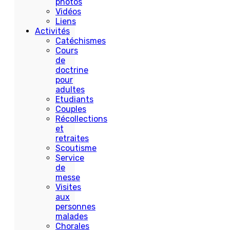
photos
Vidéos
Liens
Activités
Catéchismes
Cours
de
doctrine
pour
adultes
Etudiants
Couples
Récollections
et
retraites
Scoutisme
Service
de
messe
Visites
aux
personnes
malades
Chorales