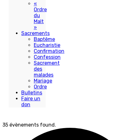
«
Ordre
du
Malt
»
Sacrements
Baptême
Eucharistie
Confirmation
Confession
Sacrement
des
malades
Mariage
Ordre
Bulletins
Faire un
don
35 évènements found.