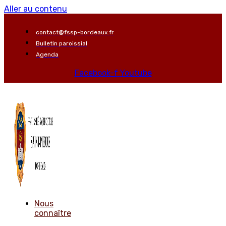
Aller au contenu
contact@fssp-bordeaux.fr
Bulletin paroissial
Agenda
Facebook-f
Youtube
Nous
connaître