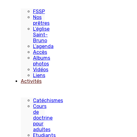
FSSP
Nos
prêtres
L’église
Saint-
Bruno
L’agenda
Accès
Albums
photos
Vidéos
Liens
Activités
Catéchismes
Cours
de
doctrine
pour
adultes
Etudiants