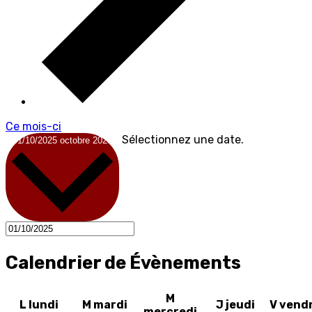
Ce mois-ci
Sélectionnez une date.
01/10/2025
octobre 2025
Calendrier de Évènements
M
L
lundi
M
mardi
J
jeudi
V
vend
mercredi