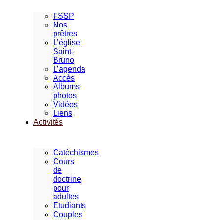
FSSP
Nos
prêtres
L’église
Saint-
Bruno
L’agenda
Accès
Albums
photos
Vidéos
Liens
Activités
Catéchismes
Cours
de
doctrine
pour
adultes
Etudiants
Couples