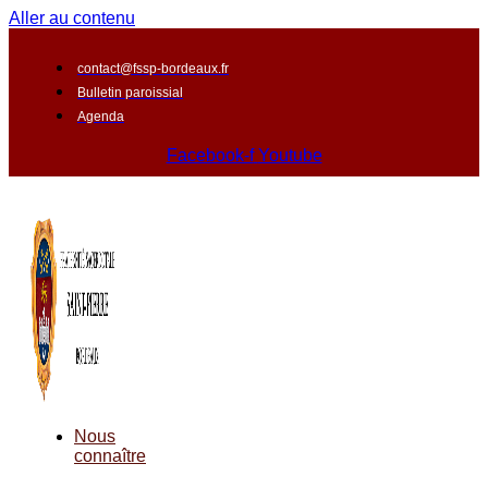
Aller au contenu
contact@fssp-bordeaux.fr
Bulletin paroissial
Agenda
Facebook-f
Youtube
Nous
connaître