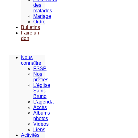
des
malades
Mariage
Ordre
Bulletins
Faire un
don
Nous
connaître
FSSP
Nos
prêtres
L’église
Saint-
Bruno
L’agenda
Accès
Albums
photos
Vidéos
Liens
Activités