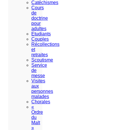
Catéchismes
Cours
de
doctrine
pour
adultes
Etudiants
Couples
Récollections
et
retraites
Scoutisme
Service
de
messe
Visites
aux
personnes
malades
Chorales
«
Ordre
du
Malt
»