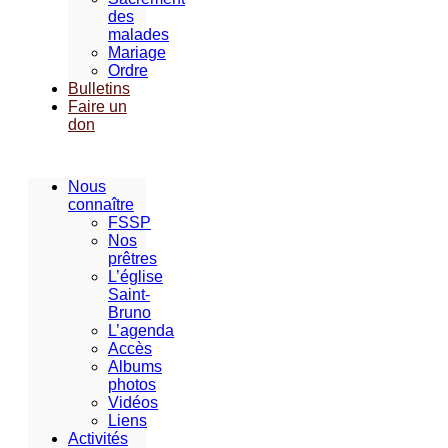
des
malades
Mariage
Ordre
Bulletins
Faire un
don
Nous
connaître
FSSP
Nos
prêtres
L’église
Saint-
Bruno
L’agenda
Accès
Albums
photos
Vidéos
Liens
Activités