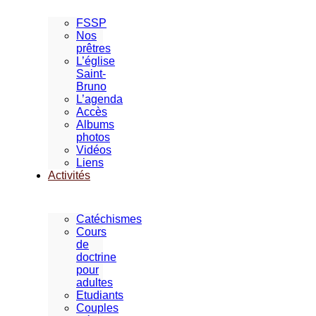
FSSP
Nos
prêtres
L’église
Saint-
Bruno
L’agenda
Accès
Albums
photos
Vidéos
Liens
Activités
Catéchismes
Cours
de
doctrine
pour
adultes
Etudiants
Couples