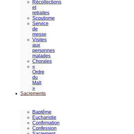
Récollections
et
retraites
Scoutisme
Service
de
messe
Visites
aux
personnes
malades
Chorales
«
Ordre
du
Malt
»
Sacrements
Baptême
Eucharistie
Confirmation
Confession
Sacrement