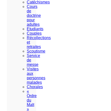
Catéchismes
Cours
de
doctrine
pour
adultes
Etudiants
Couples
Récollections
et
retraites
Scoutisme
Service
de
messe
Visites
aux
personnes
malades
Chorales
«
Ordre
du
Malt
»