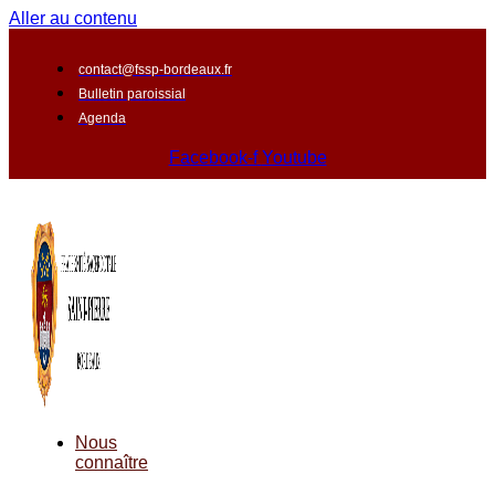
Aller au contenu
contact@fssp-bordeaux.fr
Bulletin paroissial
Agenda
Facebook-f
Youtube
Nous
connaître