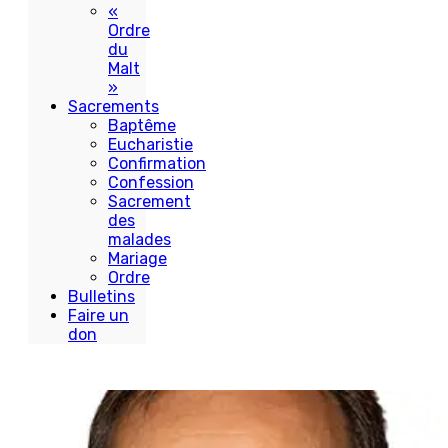
«
Ordre
du
Malt
»
Sacrements
Baptême
Eucharistie
Confirmation
Confession
Sacrement
des
malades
Mariage
Ordre
Bulletins
Faire un
don