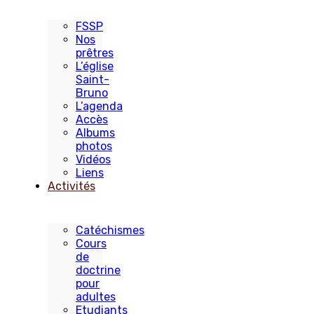
FSSP
Nos
prêtres
L’église
Saint-
Bruno
L’agenda
Accès
Albums
photos
Vidéos
Liens
Activités
Catéchismes
Cours
de
doctrine
pour
adultes
Etudiants