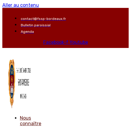
Aller au contenu
contact@fssp-bordeaux.fr
Bulletin paroissial
Agenda
Facebook-f
Youtube
Nous
connaître