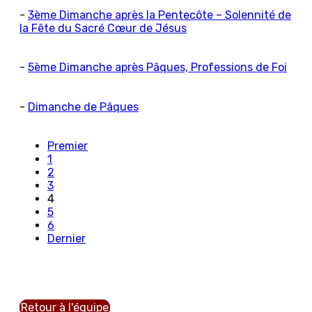
-
3ème Dimanche après la Pentecôte – Solennité de
la Fête du Sacré Cœur de Jésus
-
5ème Dimanche après Pâques, Professions de Foi
-
Dimanche de Pâques
Premier
1
2
3
4
5
6
Dernier
Retour à l'équipe