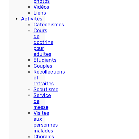
photos
Vidéos
Liens
Activités
Catéchismes
Cours
de
doctrine
pour
adultes
Etudiants
Couples
Récollections
et
retraites
Scoutisme
Service
de
messe
Visites
aux
personnes
malades
Chorales