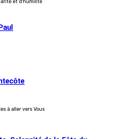
arité et d'humilité
Paul
ntecôte
es à aller vers Vous