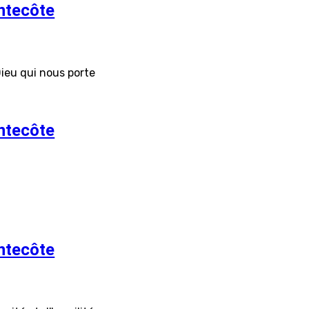
ntecôte
ieu qui nous porte
ntecôte
ntecôte