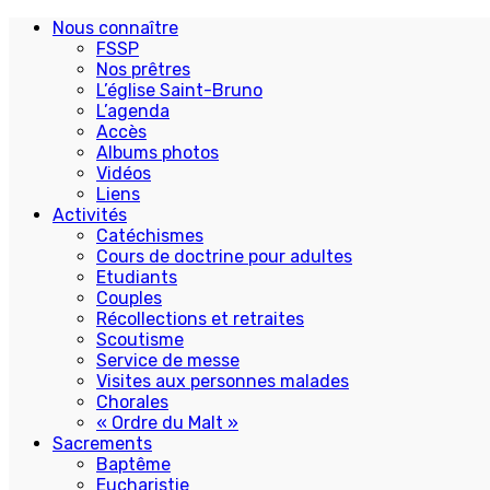
Nous connaître
FSSP
Nos prêtres
L’église Saint-Bruno
L’agenda
Accès
Albums photos
Vidéos
Liens
Activités
Catéchismes
Cours de doctrine pour adultes
Etudiants
Couples
Récollections et retraites
Scoutisme
Service de messe
Visites aux personnes malades
Chorales
« Ordre du Malt »
Sacrements
Baptême
Eucharistie