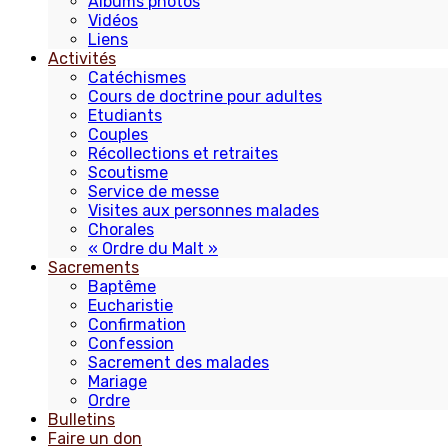
Albums photos
Vidéos
Liens
Activités
Catéchismes
Cours de doctrine pour adultes
Etudiants
Couples
Récollections et retraites
Scoutisme
Service de messe
Visites aux personnes malades
Chorales
« Ordre du Malt »
Sacrements
Baptême
Eucharistie
Confirmation
Confession
Sacrement des malades
Mariage
Ordre
Bulletins
Faire un don