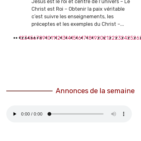
Jésus est le roi et centre de l’univers – Le
Christ est Roi – Obtenir la paix véritable
c’est suivre les enseignements, les
préceptes et les exemples du Christ –...
1
2
3
4
5
6
7
8
9
10
11
12
13
14
15
16
17
18
19
20
21
22
23
24
25
26
Annonces de la semaine