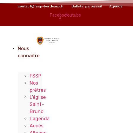
Aller
contact@fssp-bordeaux.fr
Bulletin paroissial
Agenda
au
Facebook-
Youtube
contenu
f
Nous
connaître
FSSP
Nos
prêtres
L’église
Saint-
Bruno
L’agenda
Accès
Albums