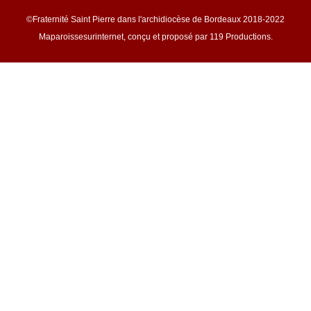
©Fraternité Saint Pierre dans l'archidiocèse de Bordeaux 2018-2022
Maparoissesurinternet, conçu et proposé par 119 Productions.