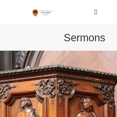
Nous connaître
Sermons