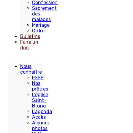
Confession
Sacrement
des
malades
Mariage
Ordre
Bulletins
Faire un
don
Nous
connaître
FSSP
Nos
prêtres
L’église
Saint-
Bruno
L’agenda
Accès
Albums
photos