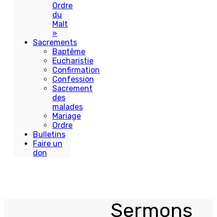
Ordre
du
Malt
»
Sacrements
Baptême
Eucharistie
Confirmation
Confession
Sacrement
des
malades
Mariage
Ordre
Bulletins
Faire un
don
Sermons