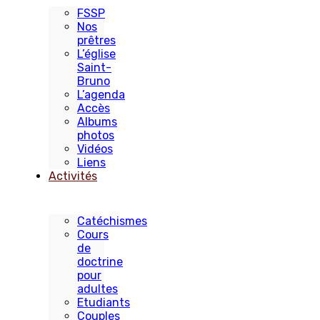
FSSP
Nos
prêtres
L’église
Saint-
Bruno
L’agenda
Accès
Albums
photos
Vidéos
Liens
Activités
Catéchismes
Cours
de
doctrine
pour
adultes
Etudiants
Couples