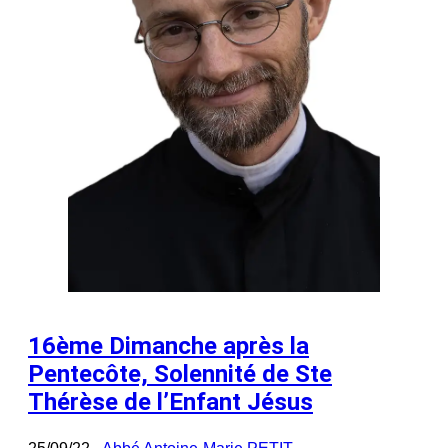
16ème Dimanche après la
Pentecôte, Solennité de Ste
Thérèse de l’Enfant Jésus