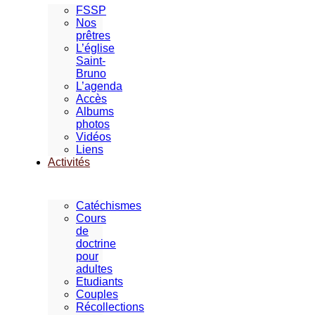
FSSP
Nos
prêtres
L’église
Saint-
Bruno
L’agenda
Accès
Albums
photos
Vidéos
Liens
Activités
Catéchismes
Cours
de
doctrine
pour
adultes
Etudiants
Couples
Récollections