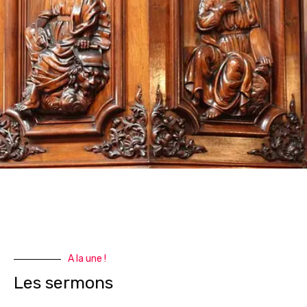
A la une !
Les sermons