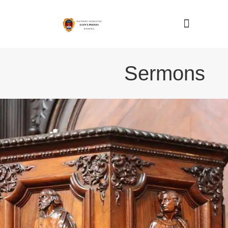
Nous connaître
Sermons