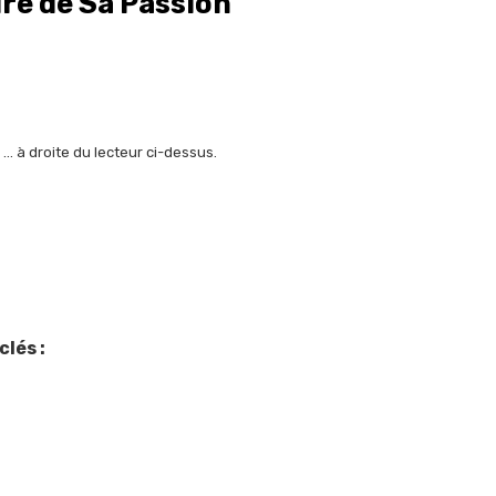
eure de Sa Passion
 … à droite du lecteur ci-dessus.
clés :