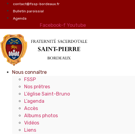
Aller
contact@fssp-bordeaux.fr
au
Bulletin paroissial
contenu
Agenda
Facebook-f
Youtube
Nous connaître
FSSP
Nos prêtres
L’église Saint-Bruno
L’agenda
Accès
Albums photos
Vidéos
Liens