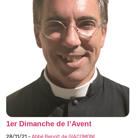
1er Dimanche de l’Avent
28/11/21 -
Abbé Benoît de GIACOMONI