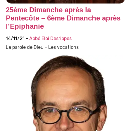
25ème Dimanche après la
Pentecôte – 6ème Dimanche après
l’Epiphanie
14/11/21 -
Abbé Eloi Desrippes
La parole de Dieu - Les vocations