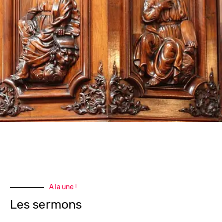
A la une !
Les sermons