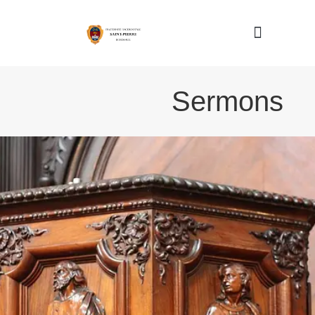
Nous connaître
Sermons