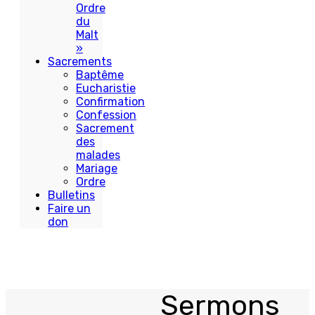
Ordre
du
Malt
»
Sacrements
Baptême
Eucharistie
Confirmation
Confession
Sacrement
des
malades
Mariage
Ordre
Bulletins
Faire un
don
Sermons