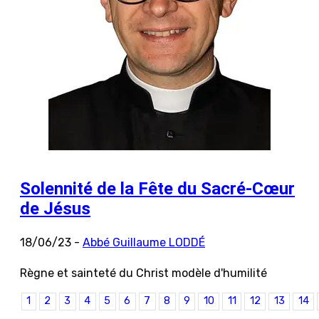
Solennité de la Fête du Sacré-Cœur
de Jésus
18/06/23 -
Abbé Guillaume LODDÉ
Règne et sainteté du Christ modèle d'humilité
1
2
3
4
5
6
7
8
9
10
11
12
13
14