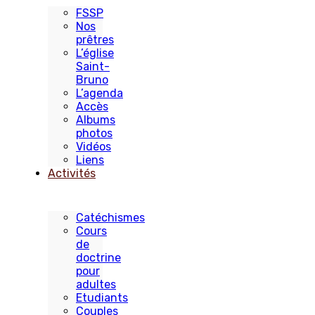
FSSP
Nos
prêtres
L’église
Saint-
Bruno
L’agenda
Accès
Albums
photos
Vidéos
Liens
Activités
Catéchismes
Cours
de
doctrine
pour
adultes
Etudiants
Couples