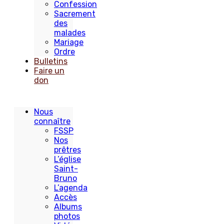
Confession
Sacrement
des
malades
Mariage
Ordre
Bulletins
Faire un
don
Nous
connaître
FSSP
Nos
prêtres
L’église
Saint-
Bruno
L’agenda
Accès
Albums
photos