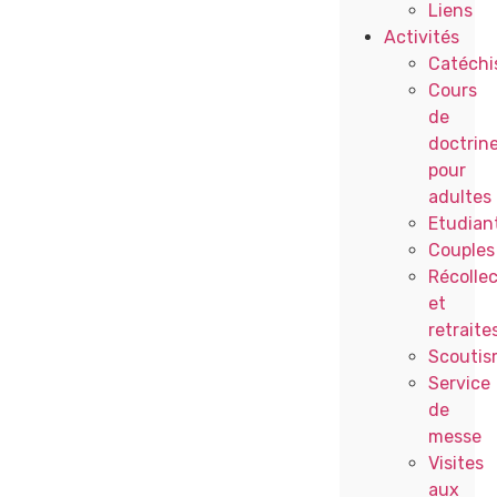
Liens
Activités
Catéchi
Cours
de
doctrin
pour
adultes
Etudian
Couples
Récollec
et
retraite
Scoutis
Service
de
messe
Visites
aux