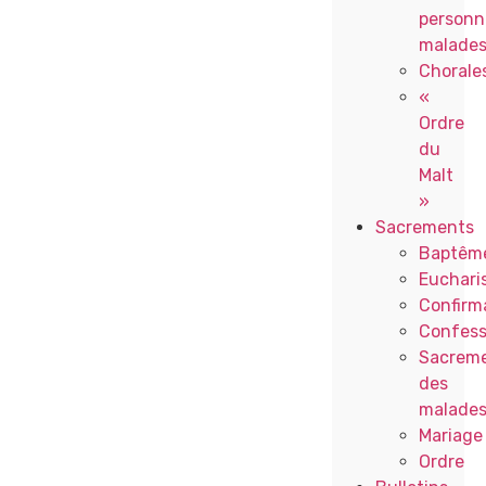
personn
malade
Chorale
«
Ordre
du
Malt
»
Sacrements
Baptêm
Eucharis
Confirm
Confess
Sacrem
des
malade
Mariage
Ordre