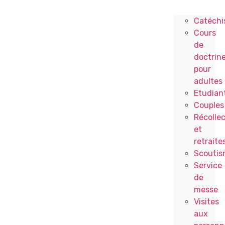
Catéchi
Cours
de
doctrin
pour
adultes
Etudian
Couples
Récollec
et
retraite
Scoutis
Service
de
messe
Visites
aux