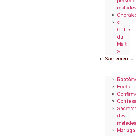
personn
malade
Chorale
«
Ordre
du
Malt
»
Sacrements
Baptêm
Eucharis
Confirm
Confess
Sacrem
des
malade
Mariage