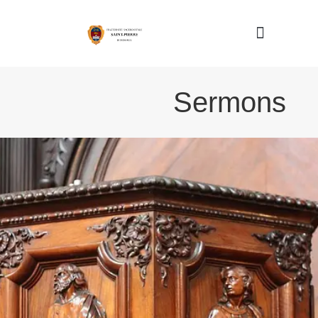
Nous connaître
Sermons