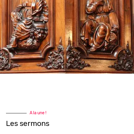
A la une !
Les sermons