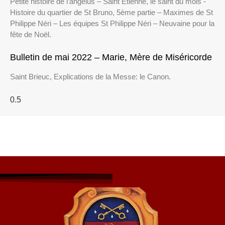
Petite histoire de l’angélus – Saint Etienne, le saint du mois -
Histoire du quartier de St Bruno, 5ème partie – Maximes de St
Philippe Néri – Les équipes St Philippe Néri – Neuvaine pour la
fête de Noël.
Bulletin de mai 2022 – Marie, Mère de Miséricorde
Saint Brieuc, Explications de la Messe: le Canon.