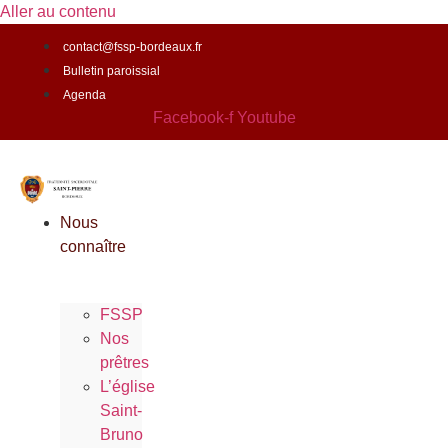
Aller au contenu
contact@fssp-bordeaux.fr
Bulletin paroissial
Agenda
Facebook-f
Youtube
Nous
connaître
FSSP
Nos
prêtres
L’église
Saint-
Bruno