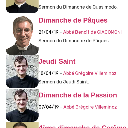
Sermon du Dimanche de Quasimodo.
Dimanche de Pâques
21/04/19 -
Abbé Benoît de GIACOMONI
Sermon du Dimanche de Pâques.
Jeudi Saint
18/04/19 -
Abbé Grégoire Villeminoz
Sermon du Jeudi Saint.
Dimanche de la Passion
07/04/19 -
Abbé Grégoire Villeminoz
4ème dimanche de Carême