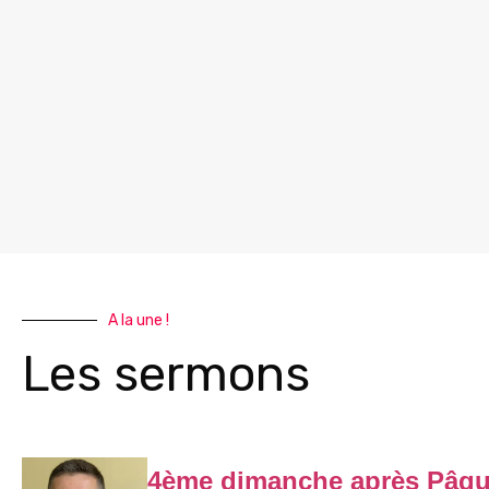
A la une !
Les sermons
4ème dimanche après Pâq