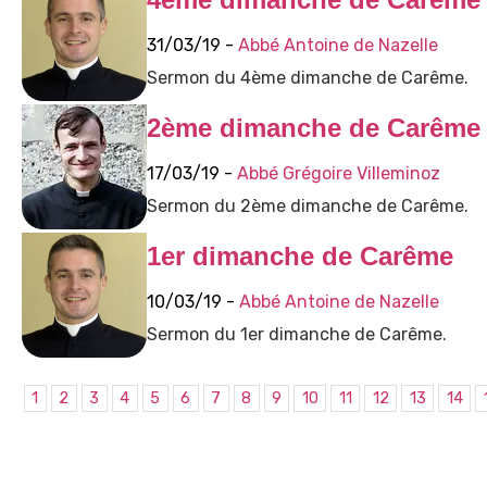
31/03/19 -
Abbé Antoine de Nazelle
Sermon du 4ème dimanche de Carême.
2ème dimanche de Carême
17/03/19 -
Abbé Grégoire Villeminoz
Sermon du 2ème dimanche de Carême.
1er dimanche de Carême
10/03/19 -
Abbé Antoine de Nazelle
Sermon du 1er dimanche de Carême.
1
2
3
4
5
6
7
8
9
10
11
12
13
14