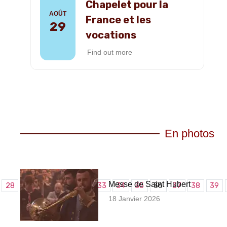
Chapelet pour la
AOÛT
France et les
29
vocations
Find out more
En photos
Messe de Saint Hubert
28
29
30
31
32
33
34
35
36
37
38
39
18 Janvier 2026