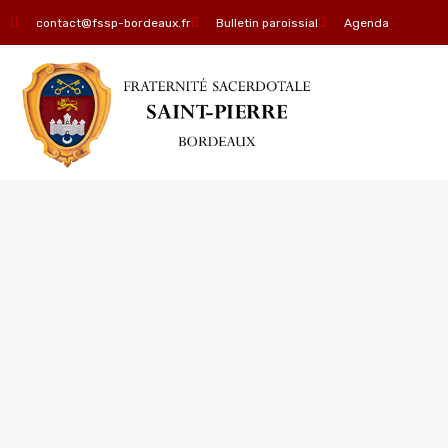
contact@fssp-bordeaux.fr
Bulletin paroissial
Agenda